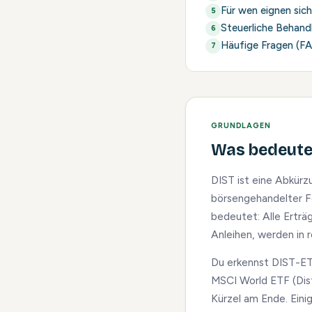
Für wen eignen sic
Steuerliche Behand
Häufige Fragen (F
GRUNDLAGEN
Was bedeutet
DIST ist eine Abkürz
börsengehandelter F
bedeutet: Alle Erträ
Anleihen, werden in 
Du erkennst DIST-ET
MSCI World ETF (Dist
Kürzel am Ende. Ein