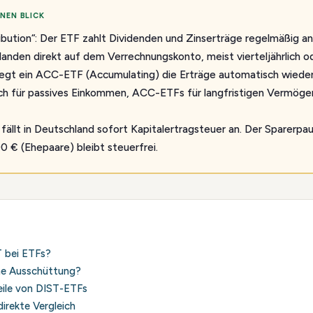
NEN BLICK
ribution“: Der ETF zahlt Dividenden und Zinserträge regelmäßig an
nden direkt auf dem Verrechnungskonto, meist vierteljährlich ode
egt ein ACC-ETF (Accumulating) die Erträge automatisch wieder
ch für passives Einkommen, ACC-ETFs für langfristigen Vermöge
ällt in Deutschland sofort Kapitalertragsteuer an. Der Sparerp
0 € (Ehepaare) bleibt steuerfrei.
 bei ETFs?
ine Ausschüttung?
eile von DIST-ETFs
irekte Vergleich