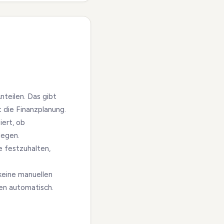
teilen. Das gibt
t die Finanzplanung.
iert, ob
legen.
e festzuhalten,
keine manuellen
en automatisch.