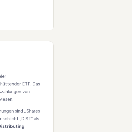
ler
chüttender ETF. Das
nszahlungen von
wiesen.
ungen sind „iShares
schlicht „DIST“ als
Distributing
.