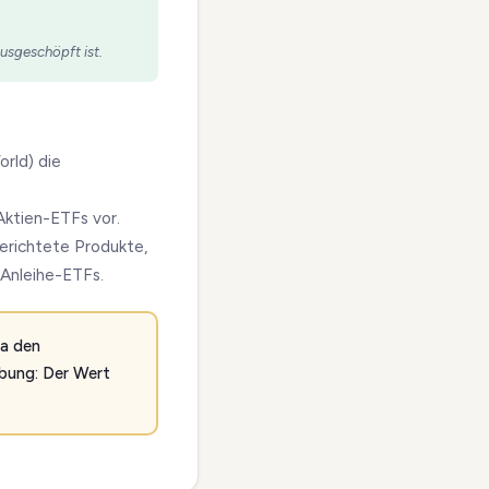
usgeschöpft ist.
orld) die
Aktien-ETFs vor.
erichtete Produkte,
-Anleihe-ETFs.
wa den
ebung: Der Wert