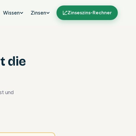
Wissen
Zinsen
Zinseszins-Rechner
t die
st und