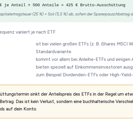
 je Anteil × 500 Anteile = 425 € Brutto-Ausschüttung
italertragsteuer (25 %) + Soli (5,5 %) ab, sofern der Sparerpauschbetrag a
quenz variiert je nach ETF:
ist bei vielen großen ETFs (z. B. iShares MSCI W
Standardvariante.
kommt vor allem bei Anleihe-ETFs und einigen 
bieten speziell auf Einkommensinvestoren ausg
zum Beispiel Dividenden-ETFs oder High-Yield
tungstermin sinkt der Anteilspreis des ETFs in der Regel um et
etrag. Das ist kein Verlust, sondern eine buchhalterische Verschi
s auf dein Konto.