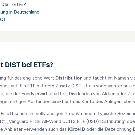
h DIST-ETFs?
lung in Deutschland
AQ)
 DIST bei ETFs?
ung für das englische Wort
Distribution
und taucht im Namen vie
onds auf. Ein ETF mit dem Zusatz DIST ist ein sogenannter auss
ge, die der Fonds erwirtschaftet, Dividenden von Aktien oder Zi
regelmäßigen Abständen direkt auf das Konto des Anlegers über
Fs oft schon am vollständigen Produktnamen. Typische Bezeichn
)“, „Vanguard FTSE All-World UCITS ETF (USD) Distributing“ oder 
ige Anbieter verwenden auch das Kürzel
D
oder die Bezeichnung