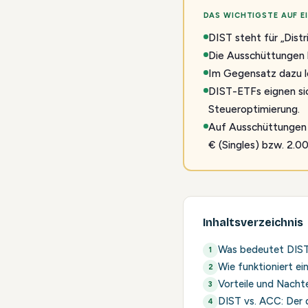
DAS WICHTIGSTE AUF EI
DIST steht für „Dist
Die Ausschüttungen la
Im Gegensatz dazu l
DIST-ETFs eignen si
Steueroptimierung.
Auf Ausschüttungen f
€ (Singles) bzw. 2.00
Inhaltsverzeichnis
Was bedeutet DIST
Wie funktioniert e
Vorteile und Nacht
DIST vs. ACC: Der d