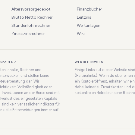
Altersvorsorgedepot
Finanzbücher
Brutto Netto Rechner
Leitzins
Stundenlohnrechner
Wertanlagen
Zinseszinsrechner
Wiki
SPARENZ
WERBEHINWEIS
lten Inhalte, Rechner und
Einige Links auf dieser Website sin
onszwecken und stellen keine
(Partnerlinks). Wenn du über einen 
Steuerberatung dar. Wir
ein Konto eröffnest, erhalten wir ei
htigkeit, Vollständigkeit oder
dabei keinerlei Zusatzkosten und d
. Investitionen an der Börse sind mit
kostenfreien Betrieb unserer Rechne
lverlust des eingesetzten Kapitals
sind kein verlässlicher Indikator für
nanzielle Entscheidungen immer auf