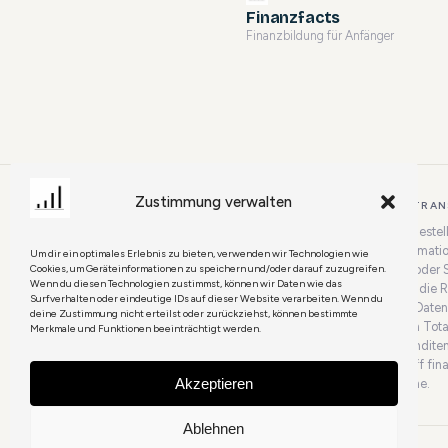
Finanzfacts
Finanzbildung für Anfänger
Zustimmung verwalten
HAFTUNGSAUSSCHLUSS & TRAN
Die auf
finanzfacts.de
bereitgestel
Vergleiche dienen reinen Informati
Um dir ein optimales Erlebnis zu bieten, verwenden wir Technologien wie
Cookies, um Geräteinformationen zu speichern und/oder darauf zuzugreifen.
individuelle Anlage-, Rechts- oder 
Wenn du diesen Technologien zustimmst, können wir Daten wie das
übernehmen keine Gewähr für die Ric
Surfverhalten oder eindeutige IDs auf dieser Website verarbeiten. Wenn du
Aktualität der bereitgestellten Daten
deine Zustimmung nicht erteilst oder zurückziehst, können bestimmte
Risiken verbunden, die bis zum Tota
Merkmale und Funktionen beeinträchtigt werden.
führen können. Historische Renditen 
zukünftige Entwicklungen. Triff fi
Akzeptieren
Basis deiner eigenen Recherche.
Ablehnen