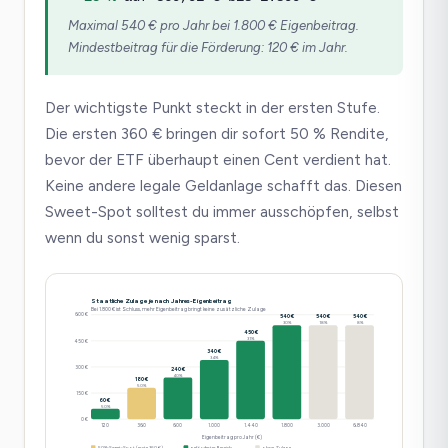
Maximal 540 € pro Jahr bei 1.800 € Eigenbeitrag.
Mindestbeitrag für die Förderung: 120 € im Jahr.
Der wichtigste Punkt steckt in der ersten Stufe.
Die ersten 360 € bringen dir sofort 50 % Rendite,
bevor der ETF überhaupt einen Cent verdient hat.
Keine andere legale Geldanlage schafft das. Diesen
Sweet-Spot solltest du immer ausschöpfen, selbst
wenn du sonst wenig sparst.
Staatliche Zulage je nach Jahres-Eigenbeitrag
Bei 1.800 € ist Schluss, mehr Eigenbeitrag bringt keine zusätzliche Zulage
600 €
540 €
540 €
540 €
30%
18%
8%
450 €
31%
450 €
340 €
34%
300 €
240 €
40%
180 €
50%
150 €
60 €
50%
0 €
120
360
600
1.000
1.440
1.800
3.000
6.840
Eigenbeitrag pro Jahr (€)