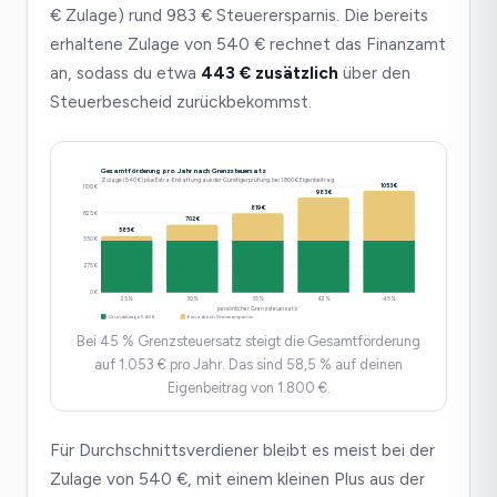
€ Zulage) rund 983 € Steuerersparnis. Die bereits
erhaltene Zulage von 540 € rechnet das Finanzamt
an, sodass du etwa
443 € zusätzlich
über den
Steuerbescheid zurückbekommst.
Gesamtförderung pro Jahr nach Grenzsteuersatz
Zulage (540 €) plus Extra-Erstattung aus der Günstigerprüfung, bei 1.800 € Eigenbeitrag
1053 €
1100 €
983 €
819 €
825 €
702 €
585 €
550 €
275 €
0 €
25%
30%
35%
42%
45%
persönlicher Grenzsteuersatz
Grundzulage 540 €
Extra durch Steuerersparnis
Bei 45 % Grenzsteuersatz steigt die Gesamtförderung
auf 1.053 € pro Jahr. Das sind 58,5 % auf deinen
Eigenbeitrag von 1.800 €.
Für Durchschnittsverdiener bleibt es meist bei der
Zulage von 540 €, mit einem kleinen Plus aus der