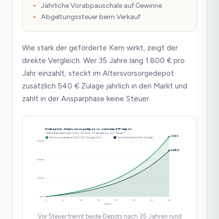
Jährliche Vorabpauschale auf Gewinne
Abgeltungssteuer beim Verkauf
Wie stark der geförderte Kern wirkt, zeigt der
direkte Vergleich. Wer 35 Jahre lang 1.800 € pro
Jahr einzahlt, steckt im Altersvorsorgedepot
zusätzlich 540 € Zulage jährlich in den Markt und
zahlt in der Ansparphase keine Steuer.
Endkapital: Altersvorsorgedepot vs. normales ETF-Depot
1.800 € Eigenbeitrag pro Jahr, 35 Jahre, 7% Rendite p.a. (vor Steuer)
323k €
Altersvorsorgedepot (inkl. 540 € Zulage/Jahr)
Normales Depot (ohne Zulage)
300k €
249k €
200k €
100k €
0k €
0
5
10
15
20
25
30
35
Jahre
Vor Steuer trennt beide Depots nach 35 Jahren rund