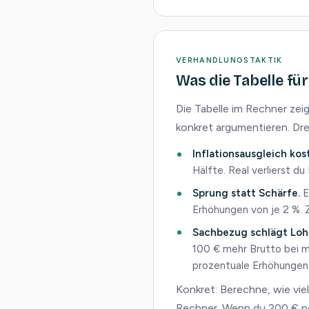
VERHANDLUNGSTAKTIK
Was die Tabelle fü
Die Tabelle im Rechner zei
konkret argumentieren. Dre
Inflationsausgleich kos
Hälfte. Real verlierst d
Sprung statt Schärfe.
E
Erhöhungen von je 2 %. Zi
Sachbezug schlägt Loh
100 € mehr Brutto bei m
prozentuale Erhöhungen 
Konkret: Berechne, wie vie
Rechner. Wenn du 200 € net