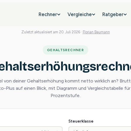
Rechner
Vergleiche
Ratgeber
Zuletzt aktualisiert am 20. Juli 2026 ·
Florian Baumann
GEHALTSRECHNER
ehaltserhöhungsrechn
el von deiner Gehaltserhöhung kommt netto wirklich an? Brut
o-Plus auf einen Blick, mit Diagramm und Vergleichstabelle für
Prozentstufe.
Steuerklasse