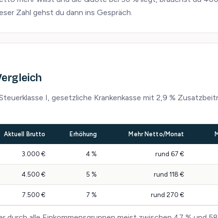
eser Zahl gehst du dann ins Gespräch.
Vergleich
s Steuerklasse I, gesetzliche Krankenkasse mit 2,9 % Zusatzbeit
Aktuell Brutto
Erhöhung
Mehr Netto/Monat
M
3.000 €
4 %
rund 67 €
4.500 €
5 %
rund 118 €
7.500 €
7 %
rund 270 €
er durch alle Einkommensgruppen meist zwischen 47 % und 58