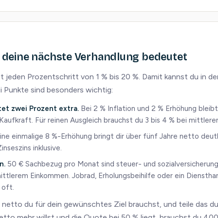
r deine nächste Verhandlung bedeutet
gt jeden Prozentschritt von 1 % bis 20 %. Damit kannst du in d
i Punkte sind besonders wichtig:
tet zwei Prozent extra.
Bei 2 % Inflation und 2 % Erhöhung bleib
u Kaufkraft. Für reinen Ausgleich brauchst du 3 bis 4 % bei mittle
ine einmalige 8 %-Erhöhung bringt dir über fünf Jahre netto deutl
nseszins inklusive.
n.
50 € Sachbezug pro Monat sind steuer- und sozialversicherung
ittlerem Einkommen. Jobrad, Erholungsbeihilfe oder ein Dienstha
oft.
l netto du für dein gewünschtes Ziel brauchst, und teile das 
to mehr willst und die Quote bei 50 % liegt, brauchst du 400