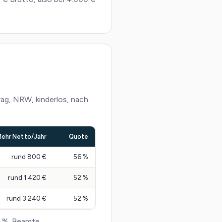
rag, NRW, kinderlos, nach
ehr Netto/Jahr
Quote
rund 800 €
56 %
rund 1.420 €
52 %
rund 3.240 €
52 %
 %. Beamte,