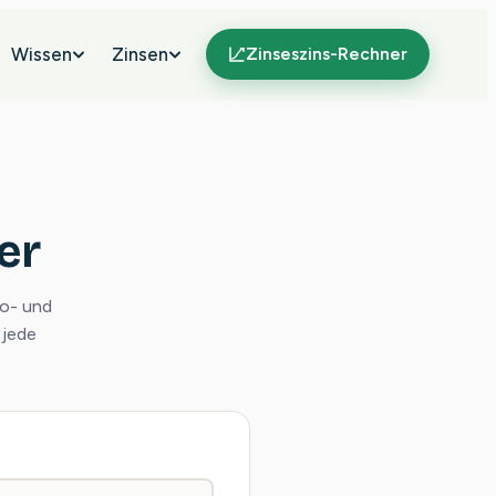
Wissen
Zinsen
Zinseszins-Rechner
er
to- und
 jede