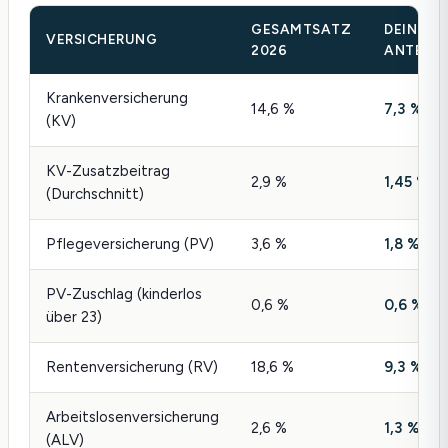
GESAMTSATZ
DEIN
VERSICHERUNG
2026
ANTEIL
Krankenversicherung
14,6 %
7,3 %
(KV)
KV-Zusatzbeitrag
2,9 %
1,45 %
(Durchschnitt)
Pflegeversicherung (PV)
3,6 %
1,8 %
PV-Zuschlag (kinderlos
0,6 %
0,6 %
über 23)
Rentenversicherung (RV)
18,6 %
9,3 %
Arbeitslosenversicherung
2,6 %
1,3 %
(ALV)