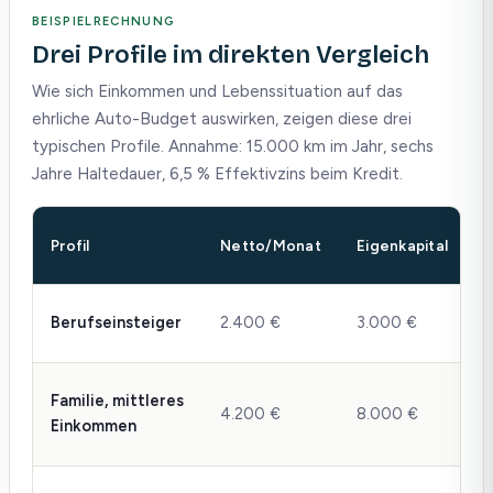
BEISPIELRECHNUNG
Drei Profile im direkten Vergleich
Wie sich Einkommen und Lebenssituation auf das
ehrliche Auto-Budget auswirken, zeigen diese drei
typischen Profile. Annahme: 15.000 km im Jahr, sechs
Jahre Haltedauer, 6,5 % Effektivzins beim Kredit.
S
Profil
Netto/Monat
Eigenkapital
K
6
Berufseinsteiger
2.400 €
3.000 €
1
1
Familie, mittleres
4.200 €
8.000 €
b
Einkommen
2