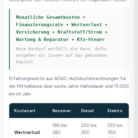
Monatliche Gesamtkosten
=
Finanzierungsrate
+
Wertverlust
+
Versicherung
+
Kraftstoff/Strom
+
Wartung & Reparatur
+
Kfz-Steuer
Beim Barkauf entfällt die Rate, dafür
entgehen dir Zinsen auf das gebundene
Kapital.
Erfahrungswerte aus ADAC-Autokostenrechnungen für
die Mittelklasse über sechs Jahre Haltedauer und 15.000
km im Jahr.
Kostenart
Benziner
Diesel
Elektro
180 bis
200 bis
220 bis
Wertverlust
280
300
350