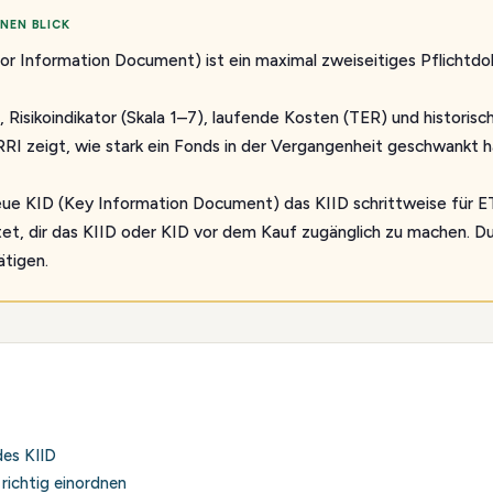
NEN BLICK
or Information Document) ist ein maximal zweiseitiges Pflicht
, Risikoindikator (Skala 1–7), laufende Kosten (TER) und historis
RRI zeigt, wie stark ein Fonds in der Vergangenheit geschwankt h
eue KID (Key Information Document) das KIID schrittweise für E
htet, dir das KIID oder KID vor dem Kauf zugänglich zu machen. D
tigen.
des KIID
 richtig einordnen