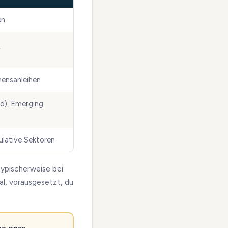
en
v
ensanleihen
ld), Emerging
ulative Sektoren
typischerweise bei
mal, vorausgesetzt, du