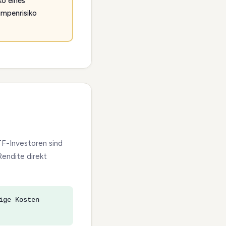
ko eines
umpenrisiko
TF-Investoren sind
Rendite direkt
ige Kosten