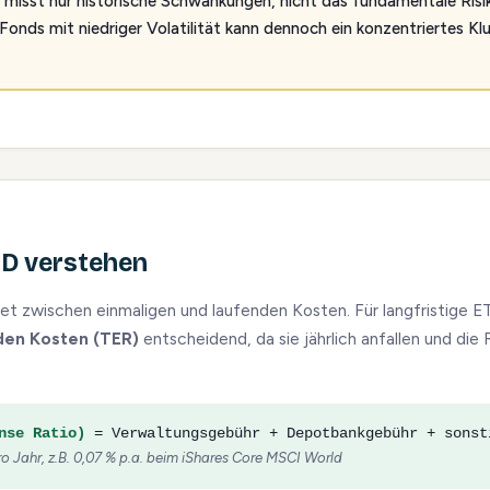
 misst nur historische Schwankungen, nicht das fundamentale Risi
 Fonds mit niedriger Volatilität kann dennoch ein konzentriertes Kl
ID verstehen
et zwischen einmaligen und laufenden Kosten. Für langfristige E
den Kosten (TER)
entscheidend, da sie jährlich anfallen und die 
nse Ratio)
= Verwaltungsgebühr + Depotbankgebühr + sonst
o Jahr, z.B. 0,07 % p.a. beim iShares Core MSCI World