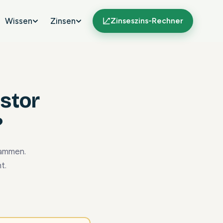
Wissen
Zinsen
Zinseszins-Rechner
estor
?
sammen.
t.