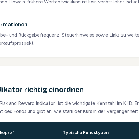
en Hinweis: frühere Wertentwicklung ist kein verlässlicher Indika
formationen
abe- und Rückgabefrequenz, Steuerhinweise sowie Links zu wei
erkaufsprospekt.
dikator richtig einordnen
isk and Reward Indicator) ist die wichtigste Kennzahl im KIID. Er
tät des Fonds und gibt an, wie stark der Kurs in der Vergangenhei
ikoprofil
Typische Fondstypen