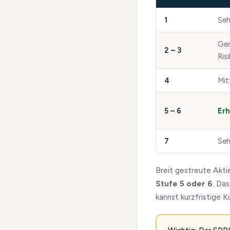
1
Seh
Ger
2 – 3
Ris
4
Mit
5 – 6
Erh
7
Seh
Breit gestreute Akti
Stufe 5 oder 6
. Da
kannst kurzfristige 