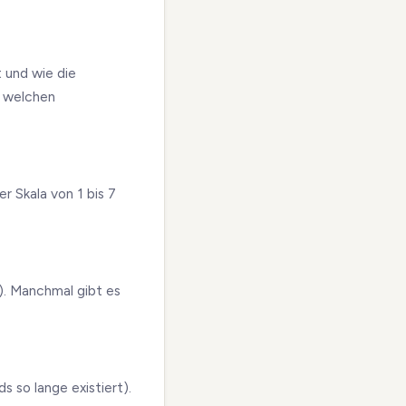
t und wie die
r welchen
r Skala von 1 bis 7
). Manchmal gibt es
s so lange existiert).