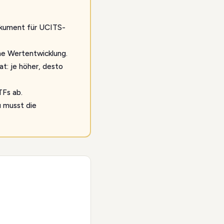
dokument für UCITS-
che Wertentwicklung.
at: je höher, desto
TFs ab.
u musst die