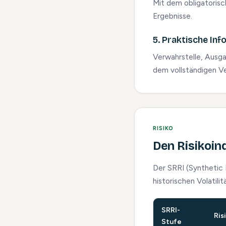
Mit dem obligatorisch
Ergebnisse.
5. Praktische In
Verwahrstelle, Ausg
dem vollständigen V
RISIKO
Den Risikoin
Der SRRI (Synthetic R
historischen Volatili
SRRI-
Ris
Stufe