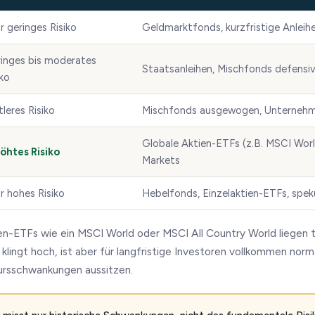
r geringes Risiko
Geldmarktfonds, kurzfristige Anleih
inges bis moderates
Staatsanleihen, Mischfonds defensi
iko
tleres Risiko
Mischfonds ausgewogen, Unternehm
Globale Aktien-ETFs (z.B. MSCI Wor
öhtes Risiko
Markets
r hohes Risiko
Hebelfonds, Einzelaktien-ETFs, spek
en-ETFs wie ein MSCI World oder MSCI All Country World liegen 
s klingt hoch, ist aber für langfristige Investoren vollkommen nor
Kursschwankungen aussitzen.