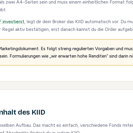
 als zwei A4-Seiten sein und muss einem einheitlichen Format fol
ibt.
F investierst
, legt dir dein Broker das KIID automatisch vor. Du 
 Regel aktiv bestätigen, erst danach kannst du die Order aufgeb
 Marketingdokument. Es folgt streng regulierten Vorgaben und muss
ein. Formulierungen wie „wir erwarten hohe Renditen“ sind darin ni
nhalt des KIID
mselben Aufbau. Das macht es einfach, verschiedene Fonds mite
ünf Abschnitte findest du in jedem KIID: