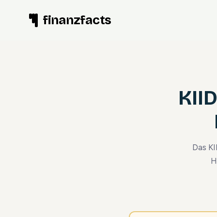
Zum
finanzfacts
Inhalt
springen
KIID
Das KI
H