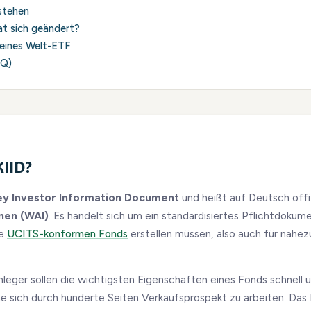
stehen
at sich geändert?
D eines Welt-ETF
AQ)
KIID?
ey Investor Information Document
und heißt auf Deutsch offi
nen (WAI)
. Es handelt sich um ein standardisiertes Pflichtdokum
le
UCITS-konformen Fonds
erstellen müssen, also auch für nahezu
Anleger sollen die wichtigsten Eigenschaften eines Fonds schnell 
e sich durch hunderte Seiten Verkaufsprospekt zu arbeiten. Da